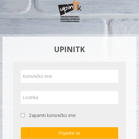
Idi
na
glavni
sadržaj
UPINITK
Korisničko
ime
Lozinka
Zapamti korisničko ime
Prijavite se