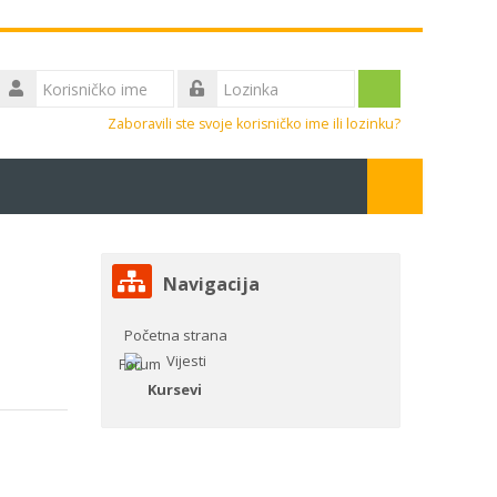
Korisničko
ime
Prijavite
Lozinka
Zaboravili ste svoje korisničko ime ili lozinku?
se
Pretraži
kurseve
Proslijedi
Preskoči
Navigacija
Navigacija
iri sve
Početna strana
Vijesti
Kursevi