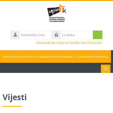
Idi
na
glavni
sadržaj
Korisničko
ime
Prijavite
Lozinka
Zaboravili ste svoje korisničko ime ili lozinku?
se
Udruženje profesora i nastavnika informatike u Tuzlanskom kantonu
Bosanski ‎(bs)‎
Pretraži
kurseve
Vijesti
Pros