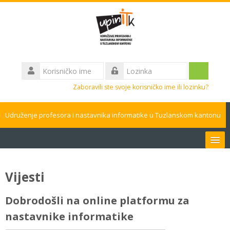
Idi
na
glavni
sadržaj
Korisničko
ime
Prijavite
Lozinka
Zaboravili ste svoje korisničko ime ili lozinku?
se
Udruženje profesora i nastavnika informatike u Tuzlanskom kantonu
Bosanski ‎(bs)‎
Vijesti
Pretraži
kurseve
Pros
Dobrodošli na online platformu za
nastavnike informatike