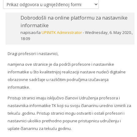
Dobrodošli na online platformu za nastavnike
Number
informatike
of
napisao/la
UPINITK Administrator
-
Wednesday, 6. May 2020.,
replies:
18:09
0
Dragi profesori i nastavnici,
namjena ove stranice je da podrži profesore i nastavnike
informatike u što kvalitetnijoj realizaciji nastave nudeći digitalne
obrazovne sadržaje u različitim područjima izučavanja
informatike.
Pristup stranici imaju isključivo članovi Udruženja profesora i
nastavnika informatike TK koji su svoju članarinu uredno izmirili za
tekuću .godinu. Pristup stranici mogu ostvariti i ostali profesori i
nastavnici ukoliko prethodno popune pristupnicu udruženju i
uplate članarinu za tekuću godinu.