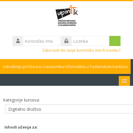
Idi
na
glavni
sadržaj
Korisničko
ime
Prijavite
Lozinka
Zaboravili ste svoje korisničko ime ili lozinku?
se
Udruženje profesora i nastavnika informatike u Tuzlanskom kantonu
Bosanski ‎(bs)‎
Kategorije kurseva:
Pretraži
kurseve
Pros
Ishodi učenja za: