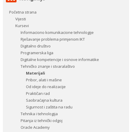
Navigacija
Početna strana
Vijesti
Kursevi
Informaciono komunikacione tehnologije
Rješavanje problema primjenom IKT
Digitalno društvo
Programerska liga
Digitalne kompetencije i osnove informatike
Tehničko znanje i stvaralaštvo
Materijali
Pribor, alati i mašine
Od ideje do realizacije
Praktičan rad
Saobraćajna kultura
Sigurnost i zaštita na radu
Tehnika i tehnologija
Pitanja iz tehnički odgoj
Oracle Academy