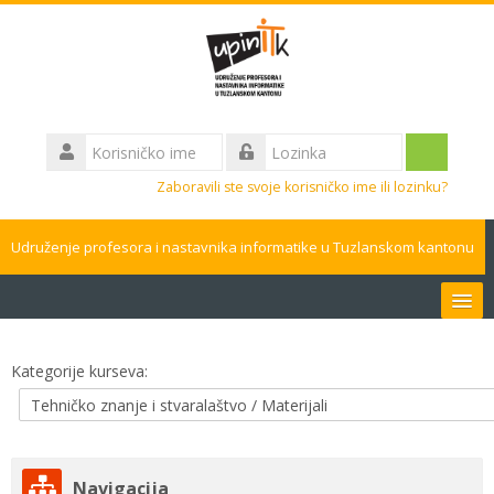
Idi
na
glavni
sadržaj
Korisničko
ime
Prijavite
Lozinka
Zaboravili ste svoje korisničko ime ili lozinku?
se
Udruženje profesora i nastavnika informatike u Tuzlanskom kantonu
Bosanski ‎(bs)‎
Kategorije kurseva:
Pretraži
kurseve
Pros
Preskoči
Navigacija