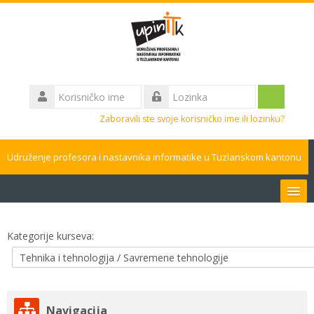
Idi
na
glavni
sadržaj
Korisničko
ime
Prijavite
Lozinka
Zaboravili ste svoje korisničko ime ili lozinku?
se
Udruženje profesora i nastavnika informatike u Tuzlanskom kantonu
Bosanski ‎(bs)‎
Kategorije kurseva:
Pretraži
kurseve
Pros
Preskoči
Navigacija