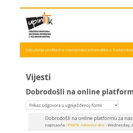
Idi
na
glavni
sadržaj
Udruženje profesora i nastavnika informatike u Tuzlansk
Vijesti
Dobrodošli na online platfor
Dobrodošli na online platformu za nas
Number
napisao/la
UPINITK Administrator
-
Wednesday, 6.
of
replies: