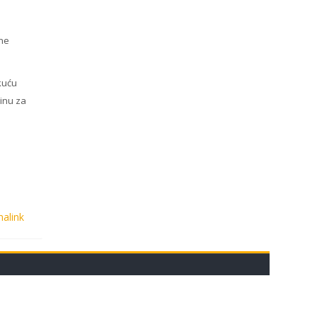
vne
ekuću
rinu za
alink