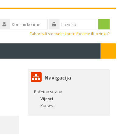
Korisničko
ime
Prijavite
Lozinka
Zaboravili ste svoje korisničko ime ili lozinku?
se
Pretraži
kurseve
Proslijedi
Preskoči
Navigacija
Navigacija
Početna strana
Vijesti
Kursevi