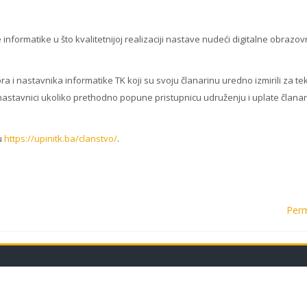
informatike u što kvalitetnijoj realizaciji nastave nudeći digitalne obrazo
ora i nastavnika informatike TK koji su svoju članarinu uredno izmirili za t
i i nastavnici ukoliko prethodno popune pristupnicu udruženju i uplate člana
ku
https://upinitk.ba/clanstvo/
.
Perm