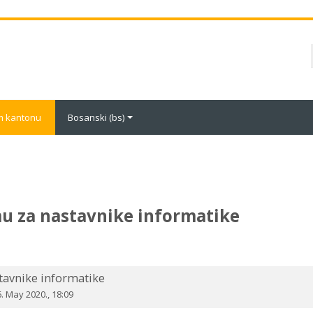
om kantonu
Bosanski ‎(bs)‎
mu za nastavnike informatike
tavnike informatike
 May 2020., 18:09