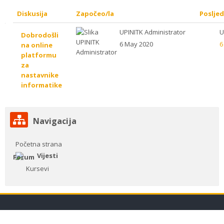
Diskusija
Započeo/la
Poslje
List
UPINITK Administrator
U
Dobrodošli
6 May 2020
6
na online
of
platformu
za
discussions.
nastavnike
informatike
Showing
1
Preskoči
Navigacija
Navigacija
of
Početna strana
1
Vijesti
Kursevi
discussions