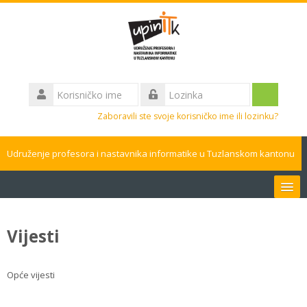
Idi
na
glavni
sadržaj
Korisničko
ime
Prijavite
Lozinka
Zaboravili ste svoje korisničko ime ili lozinku?
se
Udruženje profesora i nastavnika informatike u Tuzlanskom kantonu
Bosanski ‎(bs)‎
Vijesti
Pretraži
kurseve
Pros
Opće vijesti