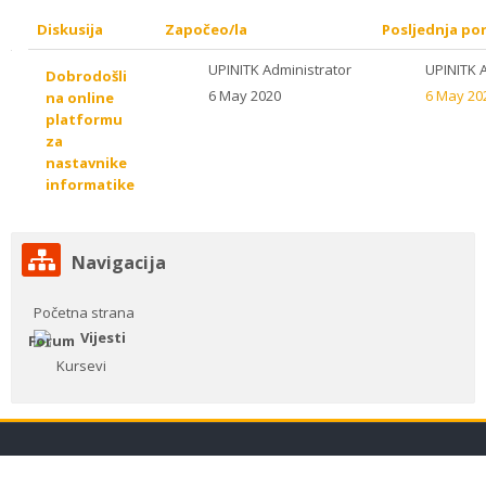
Diskusija
Započeo/la
Posljednja po
List
UPINITK Administrator
UPINITK 
Dobrodošli
6 May 2020
6 May 20
na online
of
platformu
za
discussions.
nastavnike
informatike
Showing
1
Preskoči
Navigacija
Navigacija
of
Početna strana
1
Vijesti
Kursevi
discussions