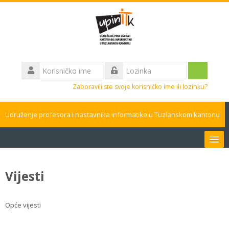
Idi
na
glavni
sadržaj
Korisničko
ime
Prijavite
Lozinka
Zaboravili ste svoje korisničko ime ili lozinku?
se
Udruženje profesora i nastavnika informatike u Tuzlanskom kantonu
Bosanski ‎(bs)‎
Vijesti
Pretraži
kurseve
Pros
Opće vijesti